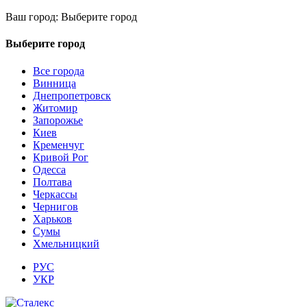
Ваш город:
Выберите город
Выберите город
Все города
Винница
Днепропетровск
Житомир
Запорожье
Киев
Кременчуг
Кривой Рог
Одесса
Полтава
Черкассы
Чернигов
Харьков
Сумы
Хмельницкий
РУС
УКР