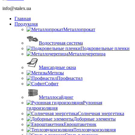
info@stalex.ua
Главная
Продукция
Металлопрокат
Водосточная система
Подкровельные пленки
Металлочерепица
Мансардные окна
Метизы
Профнастил
Софит
Металлосайдинг
Рулонная
гидроизоляция
Солнечная энергетика
Доборные элементы
Евроштакетник
Теплозвукоизоляция