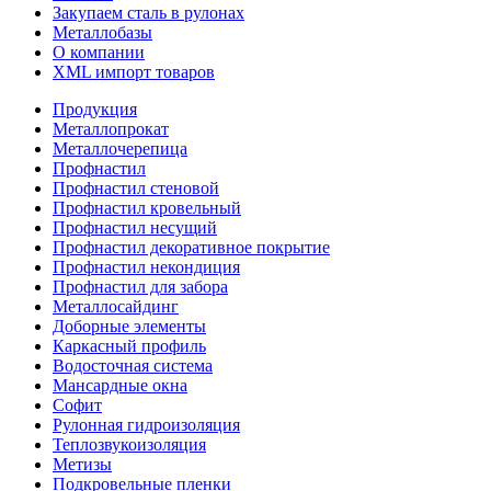
Закупаем сталь в рулонах
Металлобазы
О компании
XML импорт товаров
Продукция
Металлопрокат
Металлочерепица
Профнастил
Профнастил стеновой
Профнастил кровельный
Профнастил несущий
Профнастил декоративное покрытие
Профнастил некондиция
Профнастил для забора
Металлосайдинг
Доборные элементы
Каркасный профиль
Водосточная система
Мансардные окна
Софит
Рулонная гидроизоляция
Теплозвукоизоляция
Метизы
Подкровельные пленки