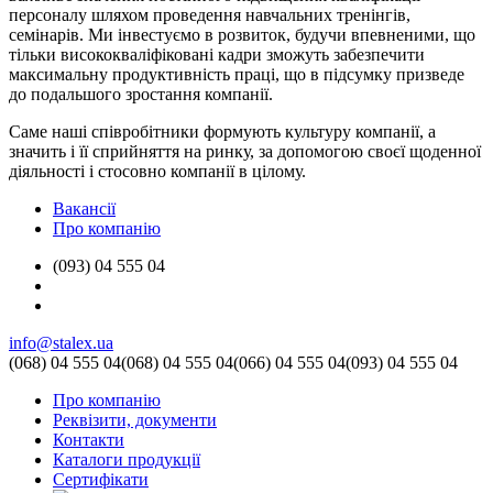
персоналу шляхом проведення навчальних тренінгів,
семінарів. Ми інвестуємо в розвиток, будучи впевненими, що
тільки висококваліфіковані кадри зможуть забезпечити
максимальну продуктивність праці, що в підсумку призведе
до подальшого зростання компанії.
Саме наші співробітники формують культуру компанії, а
значить і її сприйняття на ринку, за допомогою своєї щоденної
діяльності і стосовно компанії в цілому.
Вакансії
Про компанію
(093) 04 555 04
info@stalex.ua
(068)
04 555 04
(068)
04 555 04
(066)
04 555 04
(093)
04 555 04
Про компанію
Реквізити, документи
Контакти
Каталоги продукції
Сертифікати