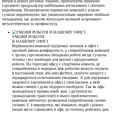
метрів в різних регіонах України, пропонуючи широкий
сортамент продукції від найбільших вітчизняних і світових
виробників. Незаперечною перевагою компанії є власне
сучасне виробництво, яке укомплектоване широкою лінійкою
обладнання, що дозволяє випускати великий асортимент
металочерепиці та профнастилу.
УМОВИ РОБОТИ
В НАШОМУ ОФІСІ
Керівництво компанії підтримує затишок в офісі і
високий рівень комфортності, у співробітників компанії
є зручні і ергономічно обладнані робочі місця, сучасна
техніка і все необхідне для якісної і продуктивної
роботи. На території офісу є спортивна кімната, де
співробітники в перервах між роботою можуть пограти
в настільний теніс або міні-футбол, скинути напругу і
підзарядитися позитивними емоціями. А для підтримки
здорового харчування в офісі є своя їдальня, в якій
можна смачно і дуже недорого пообідати. Так як офіс
знаходиться в промисловій зоні, і дістатися на
громадському транспорті в нього проблематично,
компанія забезпечує розвезення співробітників своїми
силами. Є 4 маршрутки, які збирають людей з різних
кінців міста і привозять в офіс до початку робочого дня.