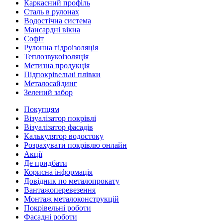
Каркасний профіль
Сталь в рулонах
Водостічна система
Мансардні вікна
Софіт
Рулонна гідроізоляція
Теплозвукоізоляція
Метизна продукція
Підпокрівельні плівки
Металосайдинг
Зелений забор
Покупцям
Візуалізатор покрівлі
Візуалізатор фасадів
Калькулятор водостоку
Розрахувати покрівлю онлайн
Акції
Де придбати
Корисна інформація
Довідник по металопрокату
Вантажоперевезення
Монтаж металоконструкцій
Покрівельні роботи
Фасадні роботи