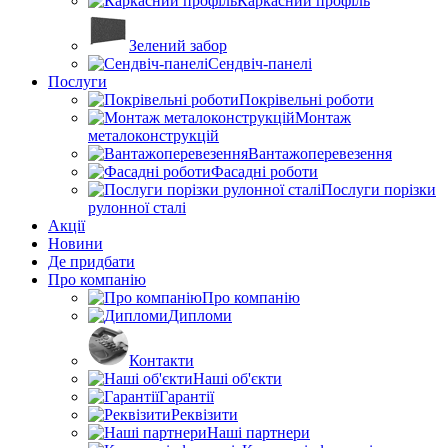
Каркасний профіль
Зелений забор
Сендвіч-панелі
Послуги
Покрівельні роботи
Монтаж
металоконструкцій
Вантажоперевезення
Фасадні роботи
Послуги порізки
рулонної сталі
Акції
Новини
Де придбати
Про компанію
Про компанію
Дипломи
Контакти
Наші об'єкти
Гарантії
Реквізити
Наші партнери