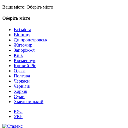
Ваше місто:
Оберіть місто
Оберіть місто
Всі міста
Вінниця
Дніпропетровськ
Житомир
Запоріжжя
Київ
Кременчук
Кривий Ріг
Одеса
Полтава
Черкаси
Чернігів
Харків
Суми
Хмельницький
РУС
УКР