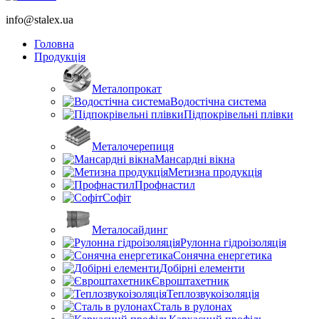
info@stalex.ua
Головна
Продукція
Металопрокат
Водостічна система
Підпокрівельні плівки
Металочерепиця
Мансардні вікна
Метизна продукція
Профнастил
Софіт
Металосайдинг
Рулонна гідроізоляція
Сонячна енергетика
Добірні елементи
Євроштахетник
Теплозвукоізоляція
Сталь в рулонах