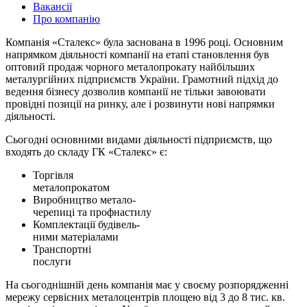
Вакансії
Про компанію
Компанія «Сталекс» була заснована в 1996 році. Основним
напрямком діяльності компанії на етапі становлення був
оптовий продаж чорного металопрокату найбільших
металургійних підприємств України. Грамотний підхід до
ведення бізнесу дозволив компанії не тільки завоювати
провідні позиції на ринку, але і розвинути нові напрямки
діяльності.
Сьогодні основними видами діяльності підприємств, що
входять до складу ГК «Сталекс» є:
Торгівля
металопрокатом
Виробництво метало-
черепиці та профнастилу
Комплектації будівель-
ними матеріалами
Транспортні
послуги
На сьогоднішній день компанія має у своєму розпорядженні
мережу сервісних металоцентрів площею від 3 до 8 тис. кв.