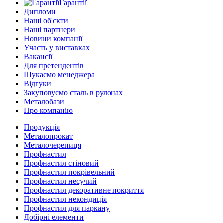
Гарантії
Дипломи
Наші об'єкти
Наші партнери
Новини компанії
Участь у виставках
Вакансії
Для претендентів
Шукаємо менеджера
Відгуки
Закуповуємо сталь в рулонах
Металобази
Про компанію
Продукція
Металопрокат
Металочерепиця
Профнастил
Профнастил стіновий
Профнастил покрівельний
Профнастил несучий
Профнастил декоративне покриття
Профнастил некондиція
Профнастил для паркану
Добірні елементи