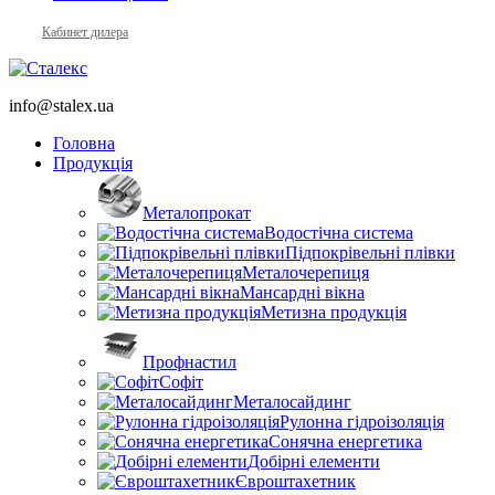
Кабинет дилера
info@stalex.ua
Головна
Продукція
Металопрокат
Водостічна система
Підпокрівельні плівки
Металочерепиця
Мансардні вікна
Метизна продукція
Профнастил
Софіт
Металосайдинг
Рулонна гідроізоляція
Сонячна енергетика
Добірні елементи
Євроштахетник