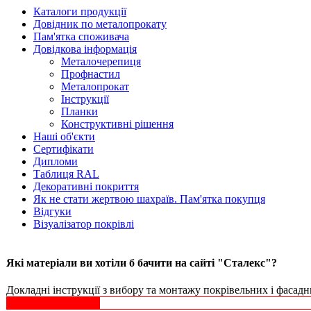
Каталоги продукції
Довідник по металопрокату
Пам'ятка споживача
Довідкова інформація
Металочерепиця
Профнастил
Металопрокат
Інструкції
Планки
Конструктивні рішення
Наші об'єкти
Сертифікати
Дипломи
Таблиця RAL
Декоративні покриття
Як не стати жертвою шахраїв. Пам'ятка покупця
Відгуки
Візуалізатор покрівлі
Які матеріали ви хотіли б бачити на сайті "Сталекс"?
Докладні інструкції з вибору та монтажу покрівельних і фасадни