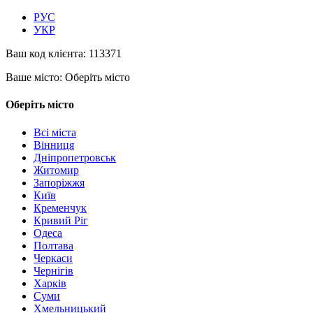
РУС
УКР
Ваш код клієнта:
113371
Ваше місто:
Оберіть місто
Оберіть місто
Всі міста
Вінниця
Дніпропетровськ
Житомир
Запоріжжя
Київ
Кременчук
Кривий Ріг
Одеса
Полтава
Черкаси
Чернігів
Харків
Суми
Хмельницький