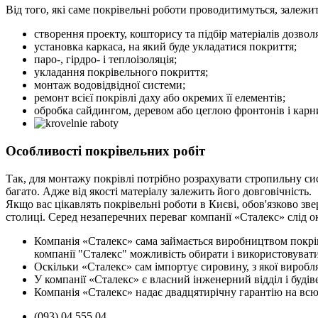
Від того, які саме покрівельні роботи проводитимуться, залежить
створення проекту, кошторису та підбір матеріалів дозвол
установка каркаса, на який буде укладатися покриття;
паро-, гірдро- і теплоізоляція;
укладання покрівельного покриття;
монтаж водовідвідної системи;
ремонт всієї покрівлі даху або окремих її елементів;
обробка сайдингом, деревом або цеглою фронтонів і карни
Особливості покрівельних робіт
Так, для монтажу покрівлі потрібно розрахувати стропильну сис
багато. Адже від якості матеріалу залежить його довговічність.
Якщо вас цікавлять покрівельні роботи в Києві, обов'язково зв
столиці. Серед незаперечних переваг компанії «Сталекс» слід о
Компанія «Сталекс» сама займається виробництвом покріве
компанії "Сталекс" можливість обирати і використовуват
Оскільки «Сталекс» сам імпортує сировину, з якої виробля
У компанії «Сталекс» є власний інженерний відділ і будів
Компанія «Сталекс» надає двадцятирічну гарантію на всю
(093) 04 555 04