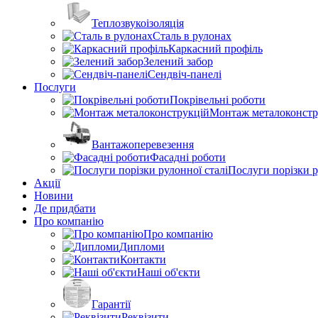
Теплозвукоізоляція
Сталь в рулонах
Каркасний профіль
Зелений забор
Сендвіч-панелі
Послуги
Покрівельні роботи
Монтаж металоконстр
Вантажоперевезення
Фасадні роботи
Послуги порізки р
Акції
Новини
Де придбати
Про компанію
Про компанію
Дипломи
Контакти
Наші об'єкти
Гарантії
Реквізити