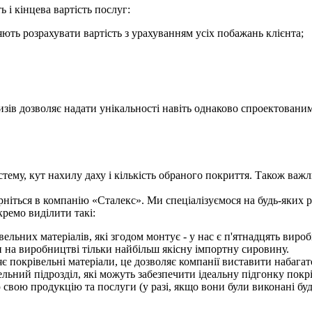
 і кінцева вартість послуг:
яють розрахувати вартість з урахуванням усіх побажань клієнта;
зів дозволяє надати унікальності навіть однаково спроектованим
тему, кут нахилу даху і кількість обраного покриття. Також важ
ерніться в компанію «Сталекс». Ми спеціалізуємося на будь-яких р
кремо виділити такі:
льних матеріалів, які згодом монтує - у нас є п'ятнадцять вироб
и на виробництві тільки найбільш якісну імпортну сировину.
є покрівельні матеріали, це дозволяє компанії виставити набагат
ельний підрозділ, які можуть забезпечити ідеальну підгонку покрі
 свою продукцію та послуги (у разі, якщо вони були виконані бу