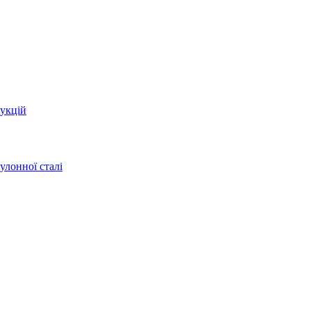
укцій
улонної сталі