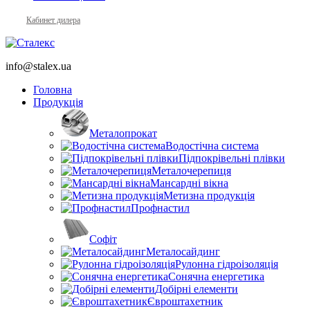
Кабинет дилера
info@stalex.ua
Головна
Продукція
Металопрокат
Водостічна система
Підпокрівельні плівки
Металочерепиця
Мансардні вікна
Метизна продукція
Профнастил
Софіт
Металосайдинг
Рулонна гідроізоляція
Сонячна енергетика
Добірні елементи
Євроштахетник