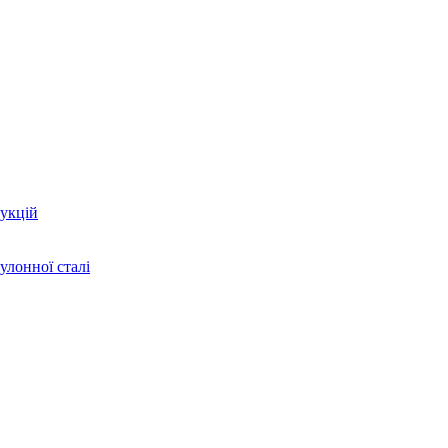
укцій
улонної сталі