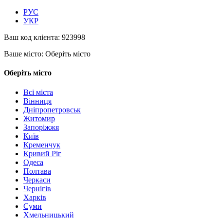
РУС
УКР
Ваш код клієнта:
923998
Ваше місто:
Оберіть місто
Оберіть місто
Всі міста
Вінниця
Дніпропетровськ
Житомир
Запоріжжя
Київ
Кременчук
Кривий Ріг
Одеса
Полтава
Черкаси
Чернігів
Харків
Суми
Хмельницький