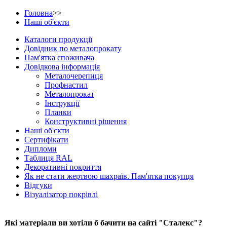
Головна
>>
Наші об'єкти
Каталоги продукції
Довідник по металопрокату
Пам'ятка споживача
Довідкова інформація
Металочерепиця
Профнастил
Металопрокат
Інструкції
Планки
Конструктивні рішення
Наші об'єкти
Сертифікати
Дипломи
Таблиця RAL
Декоративні покриття
Як не стати жертвою шахраїв. Пам'ятка покупця
Відгуки
Візуалізатор покрівлі
Які матеріали ви хотіли б бачити на сайті "Сталекс"?