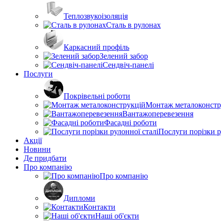
Теплозвукоізоляція
Сталь в рулонах
Каркасний профіль
Зелений забор
Сендвіч-панелі
Послуги
Покрівельні роботи
Монтаж металоконстр
Вантажоперевезення
Фасадні роботи
Послуги порізки р
Акції
Новини
Де придбати
Про компанію
Про компанію
Дипломи
Контакти
Наші об'єкти