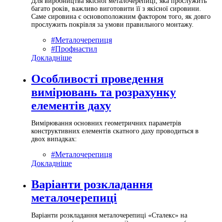
Для виробництва якісної металочерепиці, яка прослужить
багато років, важливо виготовити її з якісної сировини.
Саме сировина є основоположним фактором того, як довго
прослужить покрівля за умови правильного монтажу.
#Металочерепиця
#Профнастил
Докладніше
Особливості проведення
вимірювань та розрахунку
елементів даху
Вимірювання основних геометричних параметрів
конструктивних елементів скатного даху проводиться в
двох випадках:
#Металочерепиця
Докладніше
Варіанти розкладання
металочерепиці
Варіанти розкладання металочерепиці «Сталекс» на