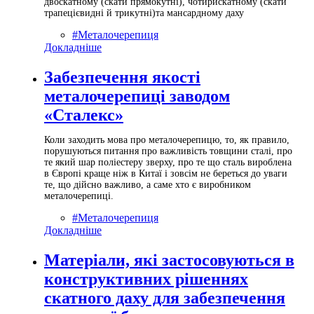
двоскатному (скати прямокутні), чотирискатному (скати
трапецієвидні й трикутні)та мансардному даху
#Металочерепиця
Докладніше
Забезпечення якості
металочерепиці заводом
«Сталекс»
Коли заходить мова про металочерепицю, то, як правило,
порушуються питання про важливість товщини сталі, про
те який шар поліестеру зверху, про те що сталь вироблена
в Європі краще ніж в Китаї і зовсім не береться до уваги
те, що дійсно важливо, а саме хто є виробником
металочерепиці.
#Металочерепиця
Докладніше
Матеріали, які застосовуються в
конструктивних рішеннях
скатного даху для забезпечення