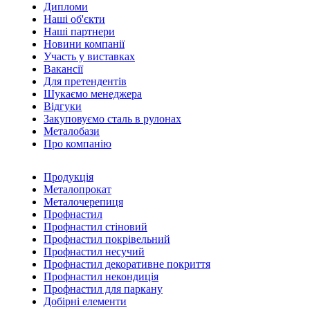
Дипломи
Наші об'єкти
Наші партнери
Новини компанії
Участь у виставках
Вакансії
Для претендентів
Шукаємо менеджера
Відгуки
Закуповуємо сталь в рулонах
Металобази
Про компанію
Продукція
Металопрокат
Металочерепиця
Профнастил
Профнастил стіновий
Профнастил покрівельний
Профнастил несучий
Профнастил декоративне покриття
Профнастил некондиція
Профнастил для паркану
Добірні елементи