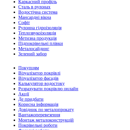
Каркасний профіль
Сталь в рулонах
Водостічна система
Мансардні вікна
Софіт
Рулонна гідроізоляція
Теплозвукоізоляція
Метизна продукція
Підпокрівельні плівки
Металосайдинг
Зелений забор
Покупцям
Візуалізатор покрівлі
Візуалізатор фасадів
Калькулятор водостоку
Розрахувати покрівлю онлайн
Акції
Де придбати
Корисна інформація
Довідник по металопрокату
Вантажоперевезення
Монтаж металоконструкцій
Покрівельні роботи