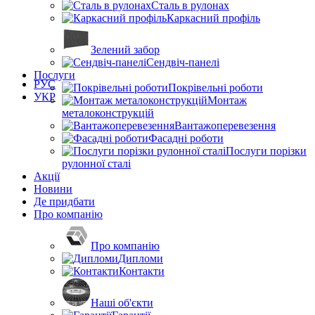
Сталь в рулонах
Каркасний профіль
Зелений забор
Сендвіч-панелі
Послуги
РУС
Покрівельні роботи
УКР
Монтаж
металоконструкцій
Вантажоперевезення
Фасадні роботи
Послуги порізки
рулонної сталі
Акції
Новини
Де придбати
Про компанію
Про компанію
Дипломи
Контакти
Наші об'єкти