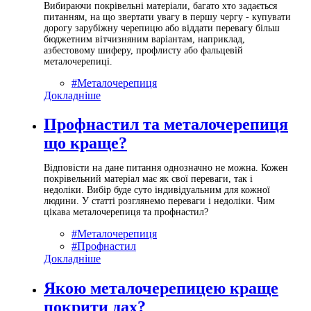
Вибираючи покрівельні матеріали, багато хто задається
питанням, на що звертати увагу в першу чергу - купувати
дорогу зарубіжну черепицю або віддати перевагу більш
бюджетним вітчизняним варіантам, наприклад,
азбестовому шиферу, профлисту або фальцевій
металочерепиці.
#Металочерепиця
Докладніше
Профнастил та металочерепиця
що краще?
Відповісти на дане питання однозначно не можна. Кожен
покрівельний матеріал має як свої переваги, так і
недоліки. Вибір буде суто індивідуальним для кожної
людини. У статті розглянемо переваги і недоліки. Чим
цікава металочерепиця та профнастил?
#Металочерепиця
#Профнастил
Докладніше
Якою металочерепицею краще
покрити дах?