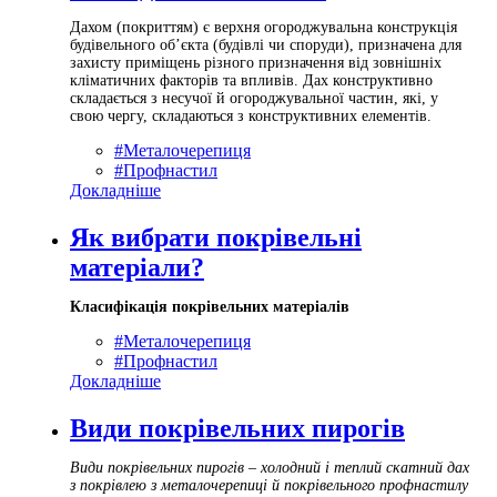
Дахом (покриттям) є верхня огороджувальна конструкція
будівельного об’єкта (будівлі чи споруди), призначена для
захисту приміщень різного призначення від зовнішніх
кліматичних факторів та впливів. Дах конструктивно
складається з несучої й огороджувальної частин, які, у
свою чергу, складаються з конструктивних елементів.
#Металочерепиця
#Профнастил
Докладніше
Як вибрати покрівельні
матеріали?
Класифікація покрівельних матеріалів
#Металочерепиця
#Профнастил
Докладніше
Види покрівельних пирогів
Види покрівельних пирогів – холодний і теплий скатний дах
з покрівлею з металочерепиці й покрівельного профнастилу