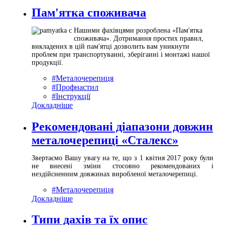
Пам'ятка споживача
Нашими фахівцями розроблена «Пам'ятка
споживача». Дотримання простих правил,
викладених в цій пам'ятці дозволить вам уникнути
проблем при транспортуванні, зберіганні і монтажі нашої
продукції.
#Металочерепиця
#Профнастил
#Інструкції
Докладніше
Рекомендовані діапазони довжин
металочерепиці «Сталекс»
Звертаємо Вашу увагу на те, що з 1 квітня 2017 року були
не внесені зміни стосовно рекомендованих і
нездійсненним довжинах виробленої металочерепиці.
#Металочерепиця
Докладніше
Типи дахів та їх опис