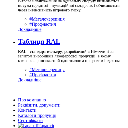
Вітрове навантаження на будівельну споруду визначається
як сума середньої і пульсаційної складових і обчислюється
через інтенсивність вітрового тиску.
#Металочерепиця
#Профнастил
Докладніше
Таблиця RAL
RAL - стандарт кольору
, розроблений в Німеччині за
запитом виробників лакофарбової продукції, в якому
кожен колір позначений однозначним цифровим індексом.
#Металочерепиця
#Профнастил
Докладніше
Про компанію
Реквізити, документи
Контакти
Каталоги продукції
Сертифікати
Гарантії