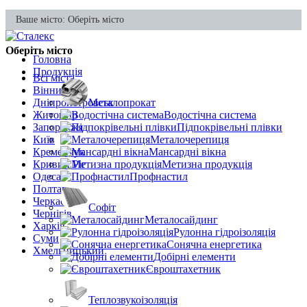
Ваше місто:
Оберіть місто
Оберіть місто
Головна
Продукція
Всі міста
Вінниця
Дніпропетровськ
Металопрокат
Житомир
Водостічна система
Запоріжжя
Підпокрівельні плівки
Київ
Металочерепиця
Кременчук
Мансардні вікна
Кривий Ріг
Метизна продукція
Одеса
Профнастил
Полтава
Черкаси
Софіт
Чернігів
Металосайдинг
Харків
Рулонна гідроізоляція
Суми
Сонячна енергетика
Хмельницький
Добірні елементи
Євроштахетник
Теплозвукоізоляція