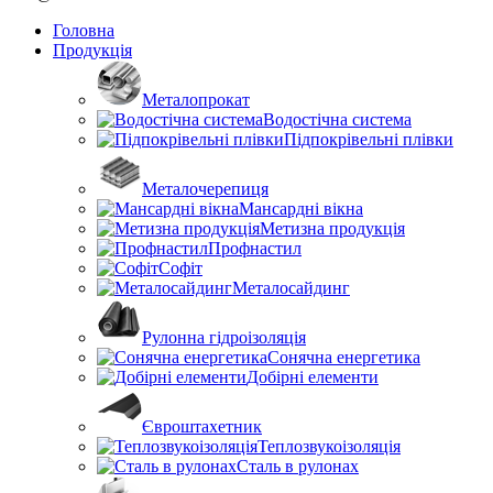
Головна
Продукція
Металопрокат
Водостічна система
Підпокрівельні плівки
Металочерепиця
Мансардні вікна
Метизна продукція
Профнастил
Софіт
Металосайдинг
Рулонна гідроізоляція
Сонячна енергетика
Добірні елементи
Євроштахетник
Теплозвукоізоляція
Сталь в рулонах