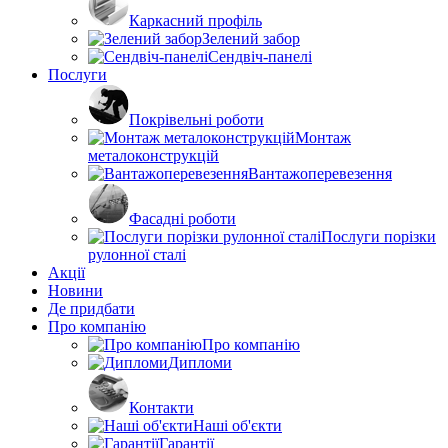
Каркасний профіль
Зелений забор
Сендвіч-панелі
Послуги
Покрівельні роботи
Монтаж
металоконструкцій
Вантажоперевезення
Фасадні роботи
Послуги порізки
рулонної сталі
Акції
Новини
Де придбати
Про компанію
Про компанію
Дипломи
Контакти
Наші об'єкти
Гарантії