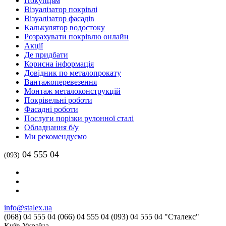
Покупцям
Візуалізатор покрівлі
Візуалізатор фасадів
Калькулятор водостоку
Розрахувати покрівлю онлайн
Акції
Де придбати
Корисна інформація
Довідник по металопрокату
Вантажоперевезення
Монтаж металоконструкцій
Покрівельні роботи
Фасадні роботи
Послуги порізки рулонної сталі
Обладнання б/у
Ми рекомендуємо
04 555 04
(093)
info@stalex.ua
(068)
04 555 04
(066)
04 555 04
(093)
04 555 04
"Сталекс"
Київ
Україна