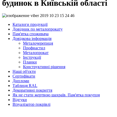
будинок в Київській області
Каталоги продукції
Довідник по металопрокату
Пам'ятка споживача
Довідкова інформація
Металочерепиця
Профнастил
Металопрокат
Інструкції
Планки
Конструктивні рішення
Наші об'єкти
Сертифікати
Дипломи
Таблиця RAL
Декоративні покриття
Як не стати жертвою шахраїв. Пам'ятка покупця
Відгуки
Візуалізатор покрівлі