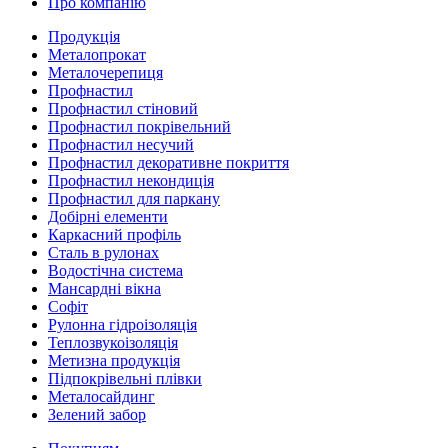
Про компанію
Продукція
Металопрокат
Металочерепиця
Профнастил
Профнастил стіновий
Профнастил покрівельний
Профнастил несучий
Профнастил декоративне покриття
Профнастил некондиція
Профнастил для паркану
Добірні елементи
Каркасний профіль
Сталь в рулонах
Водостічна система
Мансардні вікна
Софіт
Рулонна гідроізоляція
Теплозвукоізоляція
Метизна продукція
Підпокрівельні плівки
Металосайдинг
Зелений забор