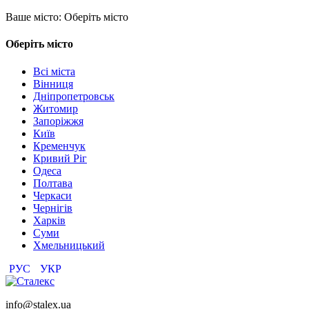
Ваше місто:
Оберіть місто
Оберіть місто
Всі міста
Вінниця
Дніпропетровськ
Житомир
Запоріжжя
Київ
Кременчук
Кривий Ріг
Одеса
Полтава
Черкаси
Чернігів
Харків
Суми
Хмельницький
РУС
УКР
info@stalex.ua