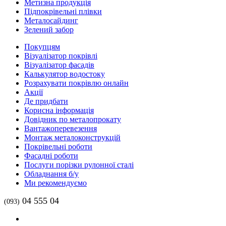
Метизна продукція
Підпокрівельні плівки
Металосайдинг
Зелений забор
Покупцям
Візуалізатор покрівлі
Візуалізатор фасадів
Калькулятор водостоку
Розрахувати покрівлю онлайн
Акції
Де придбати
Корисна інформація
Довідник по металопрокату
Вантажоперевезення
Монтаж металоконструкцій
Покрівельні роботи
Фасадні роботи
Послуги порізки рулонної сталі
Обладнання б/у
Ми рекомендуємо
04 555 04
(093)