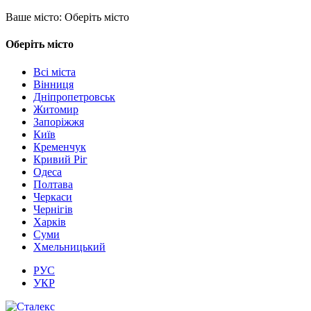
Ваше місто:
Оберіть місто
Оберіть місто
Всі міста
Вінниця
Дніпропетровськ
Житомир
Запоріжжя
Київ
Кременчук
Кривий Ріг
Одеса
Полтава
Черкаси
Чернігів
Харків
Суми
Хмельницький
РУС
УКР