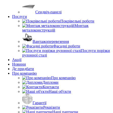
Сендвіч-панелі
Послуги
Покрівельні роботи
Монтаж
металоконструкцій
Вантажоперевезення
Фасадні роботи
Послуги порізки
рулонної сталі
Акції
Новини
Де придбати
Про компанію
Про компанію
Дипломи
Контакти
Наші об'єкти
Гарантії
Реквізити
Наші партнери