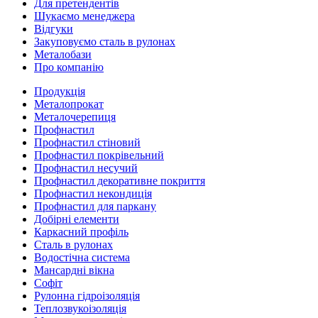
Для претендентів
Шукаємо менеджера
Відгуки
Закуповуємо сталь в рулонах
Металобази
Про компанію
Продукція
Металопрокат
Металочерепиця
Профнастил
Профнастил стіновий
Профнастил покрівельний
Профнастил несучий
Профнастил декоративне покриття
Профнастил некондиція
Профнастил для паркану
Добірні елементи
Каркасний профіль
Сталь в рулонах
Водостічна система
Мансардні вікна
Софіт
Рулонна гідроізоляція
Теплозвукоізоляція