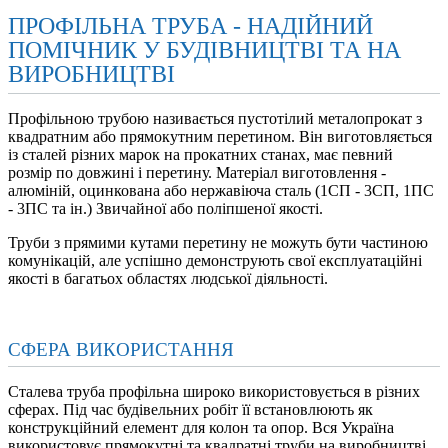
ПРОФІЛЬНА ТРУБА - НАДІЙНИЙ
ПОМІЧНИК У БУДІВНИЦТВІ ТА НА
ВИРОБНИЦТВІ
Профільною трубою називається пустотілий металопрокат з
квадратним або прямокутним перетином. Він виготовляється
із сталей різних марок на прокатних станах, має певний
розмір по довжині і перетину. Матеріал виготовлення -
алюміній, оцинкована або нержавіюча сталь (1СП - 3СП, 1ПС
- 3ПС та ін.) Звичайної або поліпшеної якості.
Труби з прямими кутами перетину не можуть бути частиною
комунікацій, але успішно демонструють свої експлуатаційні
якості в багатьох областях людської діяльності.
СФЕРА ВИКОРИСТАННЯ
Сталева труба профільна широко використовується в різних
сферах. Під час будівельних робіт її встановлюють як
конструкційний елемент для колон та опор. Вся Україна
використовує прямокутні та квадратні труби на виробництві