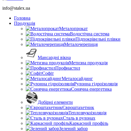
info@stalex.ua
Головна
Продукція
Металопрокат
Водостічна система
Підпокрівельні плівки
Металочерепиця
Мансардні вікна
Метизна продукція
Профнастил
Софіт
Металосайдинг
Рулонна гідроізоляція
Сонячна енергетика
Добірні елементи
Євроштахетник
Теплозвукоізоляція
Сталь в рулонах
Каркасний профіль
Зелений забор