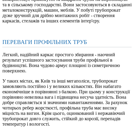
та в сільському господарстві. Вони застосовуються в складанні
металоконструкцій, машин, меблів. У побуті трубопрокат
дуже зручний для дрібно монтажних робіт - створення
каркасів, стелажів та інших елементів інтер'єру.
ПЕРЕВАГИ ПРОФІЛЬНИХ ТРУБ
Легкий, надійний каркас простого збирання - наочний
результат успішного застосування труби профільної в
будівництві. Вона чудово армує площині із симетричною
поверхнею.
У таких містах, як Київ та інші мегаполіси, трубопрокат
замовляють постійно і у великих кількостях. Він набагато
економічніше в порівнянні з балкою. При цьому у конструкції
порівняно невелика вага і підвищена несуча здатність. Вона
добре справляється зі значними навантаженнями. За рахунок
чотирьох ребер жорсткості, профільна труба має високу
міцність на вигин. Крім цього, оцинкований і нержавіючий
трубопрокат довго служить, стійкий до корозії, перепадів
температур і вологості.