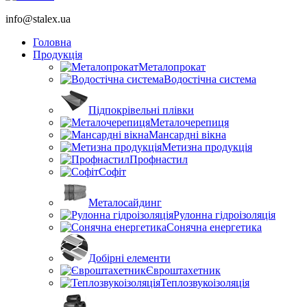
info@stalex.ua
Головна
Продукція
Металопрокат
Водостічна система
Підпокрівельні плівки
Металочерепиця
Мансардні вікна
Метизна продукція
Профнастил
Софіт
Металосайдинг
Рулонна гідроізоляція
Сонячна енергетика
Добірні елементи
Євроштахетник
Теплозвукоізоляція