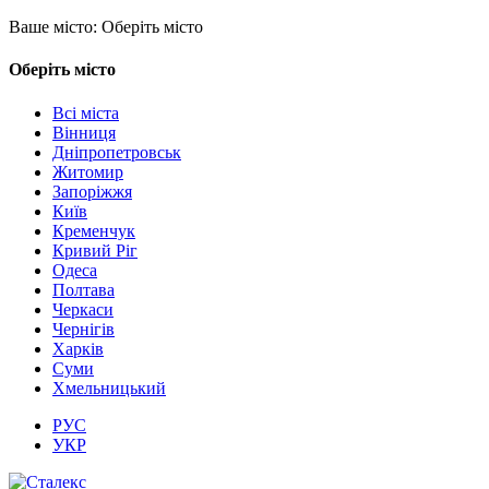
Ваше місто:
Оберіть місто
Оберіть місто
Всі міста
Вінниця
Дніпропетровськ
Житомир
Запоріжжя
Київ
Кременчук
Кривий Ріг
Одеса
Полтава
Черкаси
Чернігів
Харків
Суми
Хмельницький
РУС
УКР