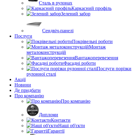
Сталь в рулонах
Каркасний профіль
Зелений забор
Сендвіч-панелі
Послуги
Покрівельні роботи
Монтаж
металоконструкцій
Вантажоперевезення
Фасадні роботи
Послуги порізки
рулонної сталі
Акції
Новини
Де придбати
Про компанію
Про компанію
Дипломи
Контакти
Наші об'єкти
Гарантії