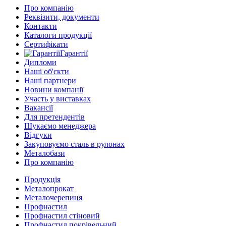
Про компанію
Реквізити, документи
Контакти
Каталоги продукції
Сертифікати
Гарантії
Дипломи
Наші об'єкти
Наші партнери
Новини компанії
Участь у виставках
Вакансії
Для претендентів
Шукаємо менеджера
Відгуки
Закуповуємо сталь в рулонах
Металобази
Про компанію
Продукція
Металопрокат
Металочерепиця
Профнастил
Профнастил стіновий
Профнастил покрівельний