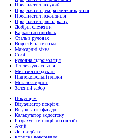
Профнастил несучий
Профнастил декоративне покриття
Профнастил некондиція
Профнастил для паркану
Добірні елементи
Каркасний профіль
Сталь в рулонах
Водостічна система
Мансардні вікна
Софіт
Рулонна гідроізоляція
Теплозвукоізоляція
Метизна продукція
Підпокрівельні плівки
Металосайдинг
Зелений забор
Покупцям
Візуалізатор покрівлі
Візуалізатор фасадів
Калькулятор водостоку
Розрахувати покрівлю онлайн
Акції
Де придбати
Корисна інформація